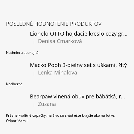
Á
Z
J
Á
S
POSLEDNÉ HODNOTENIE PRODUKTOV
P
Ť
Lionelo OTTO hojdacie kreslo cozy grey, rozbalené
Ä
?
Denisa Cmarková
T
|
Hodnotenie produktu je 5 z 5 hviezdičiek.
I
Nadmieru spokojná
E
Macko Pooh 3-dielny set s uškami, žltý
HĽADAŤ
Lenka Mihalova
|
Hodnotenie produktu je 5 z 5 hviezdičiek.
Nádherné
O
Bearpaw vlnená obuv pre bábätká, ružová
D
Zuzana
P
|
Hodnotenie produktu je 5 z 5 hviezdičiek.
O
Krásne kvalitné capačky, na živo sú snáď ešte krajšie ako na fotke.
R
Odporúčam !!
Ú
Č
A