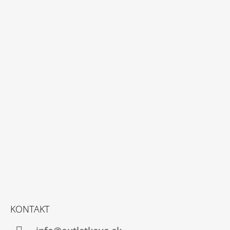
M
E
BODY
I
LOVE
MOM
€4,95
KONTAKT