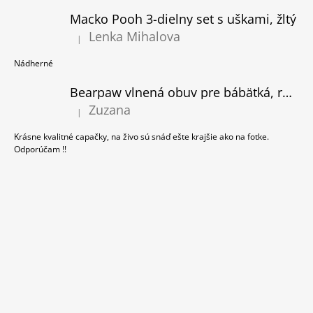
E
Macko Pooh 3-dielny set s uškami, žltý
Lenka Mihalova
|
Hodnotenie produktu je 5 z 5 hviezdičiek.
Nádherné
Bearpaw vlnená obuv pre bábätká, ružová
Zuzana
|
Hodnotenie produktu je 5 z 5 hviezdičiek.
Krásne kvalitné capačky, na živo sú snáď ešte krajšie ako na fotke.
Odporúčam !!