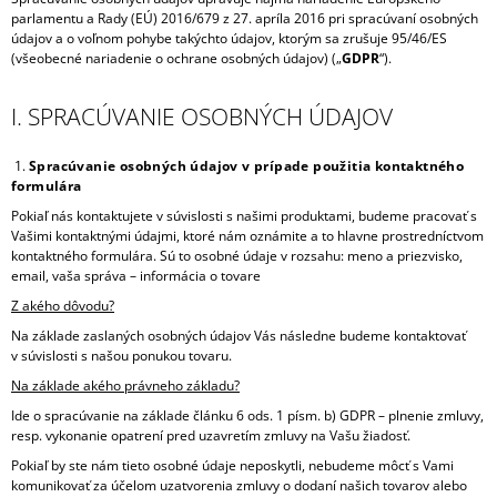
parlamentu a Rady (EÚ) 2016/679 z 27. apríla 2016 pri spracúvaní osobných
Á
údajov a o voľnom pohybe takýchto údajov, ktorým sa zrušuje 95/46/ES
J
(všeobecné nariadenie o ochrane osobných údajov) („
GDPR
“).
S
Ť
I. SPRACÚVANIE OSOBNÝCH ÚDAJOV
?
1.
Spracúvanie osobných údajov v prípade použitia kontaktného
formulára
Pokiaľ nás kontaktujete v súvislosti s našimi produktami, budeme pracovať s
Vašimi kontaktnými údajmi, ktoré nám oznámite a to hlavne prostredníctvom
HĽADAŤ
kontaktného formulára. Sú to osobné údaje v rozsahu: meno a priezvisko,
email, vaša správa – informácia o tovare
Z akého dôvodu?
Na základe zaslaných osobných údajov Vás následne budeme kontaktovať
O
v súvislosti s našou ponukou tovaru.
D
Na základe akého právneho základu?
P
O
Ide o spracúvanie na základe článku 6 ods. 1 písm. b) GDPR – plnenie zmluvy,
R
resp. vykonanie opatrení pred uzavretím zmluvy na Vašu žiadosť.
Ú
Pokiaľ by ste nám tieto osobné údaje neposkytli, nebudeme môcť s Vami
Č
komunikovať za účelom uzatvorenia zmluvy o dodaní našich tovarov alebo
A