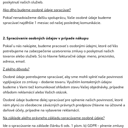
poskytnutí našich služieb.
M
E
Ako dlho budeme osobné údaje spracúvať?
Pokiaľ nenadviažeme ďalšiu spoluprácu, Vaše osobné údaje budeme
TEPLÁKOVÁ
spracúvať najdlhšie 1 mesiac od našej poslednej komunikácie.
SÚPRAVA
BAVLNENÁ,
HNEDÁ
2. Spracúvanie osobných údajov v prípade nákupu
€9,95
Pokiaľ u nás nakúpite, budeme pracovať s osobnými údajmi, ktoré od Vás
potrebujeme na zabezpečenie uzatvorenia zmluvy o poskytnutí našich
tovarov alebo služieb. Sú to hlavne fakturačné údaje: meno, priezvisko,
adresa, email.
Z akého dôvodu?
Osobné údaje potrebujeme spracúvať, aby sme mohli splniť naše povinnosti
vyplývajúce zo zmluvy – dodanie tovaru. Využitím kontaktných údajov
budeme s Vami tiež komunikovať ohľadom stavu Vašej objednávky, prípadne
ohľadom reklamácií alebo Vašich otázok.
Osobné údaje budeme ďalej spracúvať pre splnenie našich povinností, ktoré
nám plynú zo všeobecne záväzných právnych predpisov (hlavne na účtovné a
daňové účely, prípadne na vybavenie reklamácií.
Na základe akého právneho základu spracúvame osobné údaje?
Ide o spracúvanie na základe článku 6 ods. 1 písm. b) GDPR – plnenie zmluvy