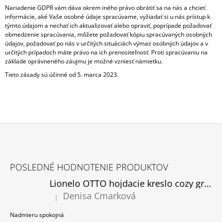
Nariadenie GDPR vám dáva okrem iného právo obrátiť sa na nás a chcieť
informácie, aké Vaše osobné údaje spracúvame, vyžiadať si u nás prístup k
týmto údajom a nechať ich aktualizovať alebo opraviť, poprípade požadovať
obmedzenie spracúvania, môžete požadovať kópiu spracúvaných osobných
údajov, požadovať po nás v určitých situáciách výmaz osobných údajov a v
určitých prípadoch máte právo na ich prenositeľnosť. Proti spracúvaniu na
základe oprávneného záujmu je možné vzniesť námietku.
Tieto zásady sú účinné od 5. marca 2023.
Z
Á
POSLEDNÉ HODNOTENIE PRODUKTOV
P
Lionelo OTTO hojdacie kreslo cozy grey, rozbalené
Ä
Denisa Cmarková
T
|
Hodnotenie produktu je 5 z 5 hviezdičiek.
I
Nadmieru spokojná