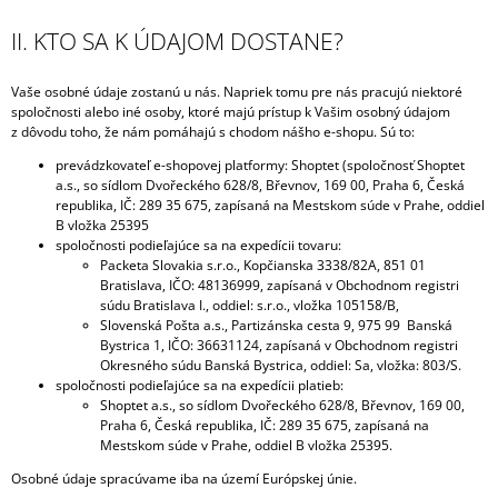
II. KTO SA K ÚDAJOM DOSTANE?
Vaše osobné údaje zostanú u nás. Napriek tomu pre nás pracujú niektoré
spoločnosti alebo iné osoby, ktoré majú prístup k Vašim osobný údajom
z dôvodu toho, že nám pomáhajú s chodom nášho e-shopu. Sú to:
prevádzkovateľ e-shopovej platformy: Shoptet (spoločnosť Shoptet
a.s., so sídlom Dvořeckého 628/8, Břevnov, 169 00, Praha 6, Česká
republika, IČ: 289 35 675, zapísaná na Mestskom súde v Prahe, oddiel
B vložka 25395
spoločnosti podieľajúce sa na expedícii tovaru:
Packeta Slovakia s.r.o., Kopčianska 3338/82A, 851 01
Bratislava, IČO: 48136999, zapísaná v Obchodnom registri
súdu Bratislava I., oddiel: s.r.o., vložka 105158/B,
Slovenská Pošta a.s., Partizánska cesta 9, 975 99 Banská
Bystrica 1, IČO: 36631124, zapísaná v Obchodnom registri
Okresného súdu Banská Bystrica, oddiel: Sa, vložka: 803/S.
spoločnosti podieľajúce sa na expedícii platieb:
Shoptet a.s., so sídlom Dvořeckého 628/8, Břevnov, 169 00,
Praha 6, Česká republika, IČ: 289 35 675, zapísaná na
Mestskom súde v Prahe, oddiel B vložka 25395.
Osobné údaje spracúvame iba na území Európskej únie.