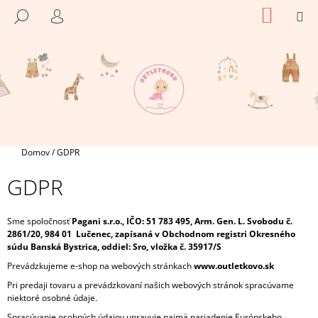
K
Prejsť
NÁKU
M
HĽADAŤ
na
KOŠÍK
O
PRIHLÁSENIE
SPÄŤ
SPÄŤ
obsah
Š
Í
Č
K
O
P
O
T
Domov
/
GDPR
R
GDPR
E
B
U
Sme spoločnosť
Pagani s.r.o., IČO: 51 783 495, Arm. Gen. L. Svobodu č.
2861/20, 984 01 Lučenec, zapísaná v Obchodnom registri Okresného
J
súdu Banská Bystrica, oddiel: Sro, vložka č. 35917/S
E
Prevádzkujeme e-shop na webových stránkach
www.o
utletkovo.sk
T
Pri predaji tovaru a prevádzkovaní našich webových stránok spracúvame
E
niektoré osobné údaje.
N
Spracúvanie osobných údajov upravuje najmä nariadenie Európskeho