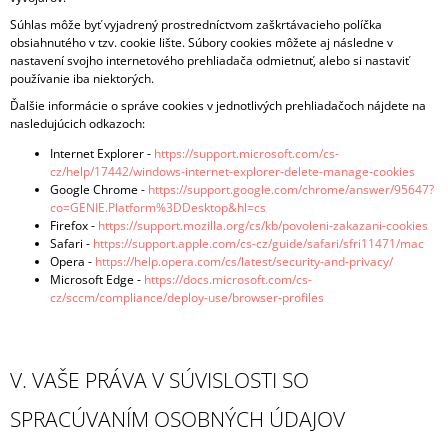
Súhlas môže byť vyjadrený prostredníctvom zaškrtávacieho políčka
obsiahnutého v tzv. cookie lište. Súbory cookies môžete aj následne v
nastavení svojho internetového prehliadača odmietnuť, alebo si nastaviť
používanie iba niektorých.
Ďalšie informácie o správe cookies v jednotlivých prehliadačoch nájdete na
nasledujúcich odkazoch:
Internet Explorer -
https://support.microsoft.com/cs-
cz/help/17442/windows-internet-explorer-delete-manage-cookies
Google Chrome -
https://support.google.com/chrome/answer/95647?
co=GENIE.Platform%3DDesktop&hl=cs
Firefox -
https://support.mozilla.org/cs/kb/povoleni-zakazani-cookies
Safari -
https://support.apple.com/cs-cz/guide/safari/sfri11471/mac
Opera -
https://help.opera.com/cs/latest/security-and-privacy/
Microsoft Edge -
https://docs.microsoft.com/cs-
cz/sccm/compliance/deploy-use/browser-profiles
V. VAŠE PRÁVA V SÚVISLOSTI SO
SPRACÚVANÍM OSOBNÝCH ÚDAJOV