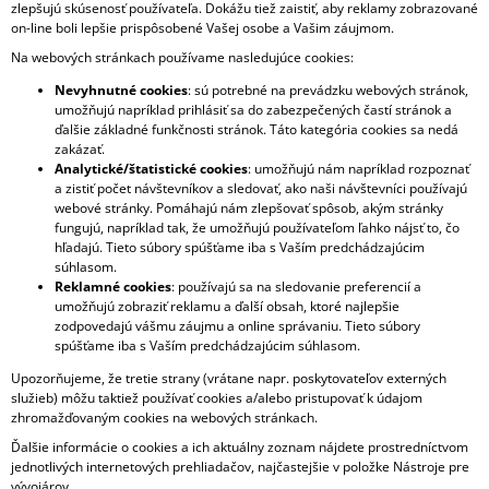
zlepšujú skúsenosť používateľa. Dokážu tiež zaistiť, aby reklamy zobrazované
on-line boli lepšie prispôsobené Vašej osobe a Vašim záujmom.
Na webových stránkach používame nasledujúce cookies:
Nevyhnutné cookies
: sú potrebné na prevádzku webových stránok,
umožňujú napríklad prihlásiť sa do zabezpečených častí stránok a
ďalšie základné funkčnosti stránok. Táto kategória cookies sa nedá
zakázať.
Analytické/štatistické cookies
: umožňujú nám napríklad rozpoznať
a zistiť počet návštevníkov a sledovať, ako naši návštevníci používajú
webové stránky. Pomáhajú nám zlepšovať spôsob, akým stránky
fungujú, napríklad tak, že umožňujú používateľom ľahko nájsť to, čo
hľadajú. Tieto súbory spúšťame iba s Vaším predchádzajúcim
súhlasom.
Reklamné cookies
: používajú sa na sledovanie preferencií a
umožňujú zobraziť reklamu a ďalší obsah, ktoré najlepšie
zodpovedajú vášmu záujmu a online správaniu. Tieto súbory
spúšťame iba s Vaším predchádzajúcim súhlasom.
Upozorňujeme, že tretie strany (vrátane napr. poskytovateľov externých
služieb) môžu taktiež používať cookies a/alebo pristupovať k údajom
zhromažďovaným cookies na webových stránkach.
Ďalšie informácie o cookies a ich aktuálny zoznam nájdete prostredníctvom
jednotlivých internetových prehliadačov, najčastejšie v položke Nástroje pre
vývojárov.