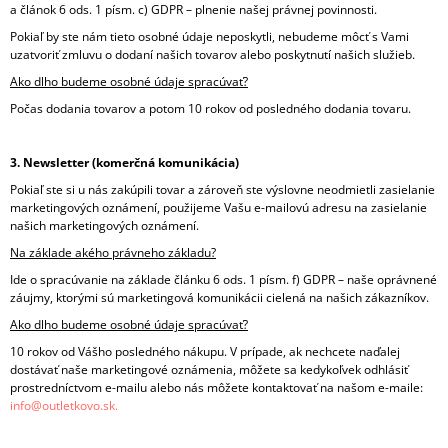
a článok 6 ods. 1 písm. c) GDPR – plnenie našej právnej povinnosti.
Pokiaľ by ste nám tieto osobné údaje neposkytli, nebudeme môcť s Vami
uzatvoriť zmluvu o dodaní našich tovarov alebo poskytnutí našich služieb.
Ako dlho budeme osobné údaje spracúvať?
Počas dodania tovarov a potom 10 rokov od posledného dodania tovaru.
3. Newsletter (komerčná komunikácia)
Pokiaľ ste si u nás zakúpili tovar a zároveň ste výslovne neodmietli zasielanie
marketingových oznámení, použijeme Vašu e-mailovú adresu na zasielanie
našich marketingových oznámení.
Na základe akého právneho základu?
Ide o spracúvanie na základe článku 6 ods. 1 písm. f) GDPR – naše oprávnené
záujmy, ktorými sú marketingová komunikácii cielená na našich zákazníkov.
Ako dlho budeme osobné údaje spracúvať?
10 rokov od Vášho posledného nákupu. V prípade, ak nechcete naďalej
dostávať naše marketingové oznámenia, môžete sa kedykoľvek odhlásiť
prostredníctvom e-mailu alebo nás môžete kontaktovať na našom e-maile:
info@outletkovo.sk.