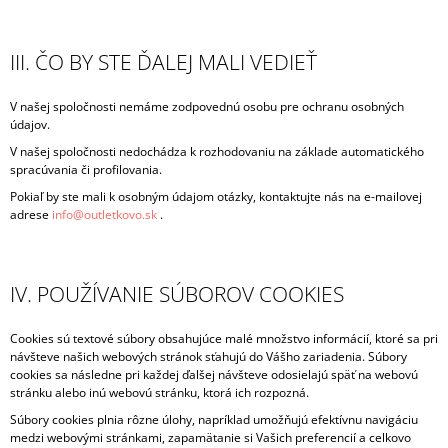
III. ČO BY STE ĎALEJ MALI VEDIEŤ
V našej spoločnosti nemáme zodpovednú osobu pre ochranu osobných
údajov.
V našej spoločnosti nedochádza k rozhodovaniu na základe automatického
spracúvania či profilovania.
Pokiaľ by ste mali k osobným údajom otázky, kontaktujte nás na e-mailovej
adrese
info@outletkovo.sk
.
IV. POUŽÍVANIE SÚBOROV COOKIES
Cookies sú textové súbory obsahujúce malé množstvo informácií, ktoré sa pri
návšteve našich webových stránok sťahujú do Vášho zariadenia. Súbory
cookies sa následne pri každej ďalšej návšteve odosielajú späť na webovú
stránku alebo inú webovú stránku, ktorá ich rozpozná.
Súbory cookies plnia rôzne úlohy, napríklad umožňujú efektívnu navigáciu
medzi webovými stránkami, zapamätanie si Vašich preferencií a celkovo