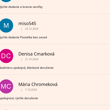
Rýchle dodanie a krasne vecičky
miso545
M
|
25.12.2024
Hodnotenie obchodu je 5 z 5 hviezdičiek.
Rychle dodanie Postielka bez zavad
Denisa Cmarková
DC
|
21.10.2024
Hodnotenie obchodu je 5 z 5 hviezdičiek.
Nadmieru spokojná, bleskové doručenie
Mária Chromeková
MC
|
7.10.2024
Hodnotenie obchodu je 5 z 5 hviezdičiek.
Spokojnosť, rýchle doručenie