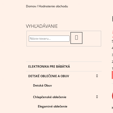
€29,95
Domov
/
Hodnotenie obchodu
B
O
Č
VYHĽADÁVANIE
N
Ý
HĽADAŤ
P
A
N
E
K
Preskočiť
ELEKTRONIKA PRE BÁBÄTKÁ
A
kategórie
L
T
DETSKÉ OBLEČENIE A OBUV
E
G
Detská Obuv
Ó
R
I
Chlapčenské oblečenie
I
E
Elegantné oblečenie