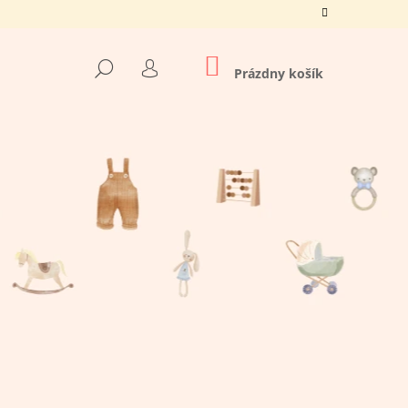
NÁKUPNÝ
HĽADAŤ
KOŠÍK
Prázdny košík
PRIHLÁSENIE
Nasledujúce
Á BAVLNA LETNÝ SET,