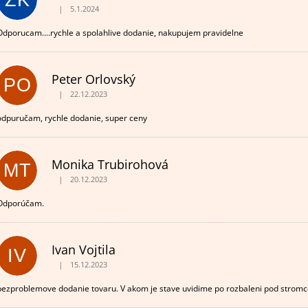
ZK
|
5.1.2024
Hodnotenie obchodu je 5 z 5 hviezdičiek.
Odporucam....rychle a spolahlive dodanie, nakupujem pravidelne
Peter Orlovský
PO
|
22.12.2023
Hodnotenie obchodu je 5 z 5 hviezdičiek.
odpuručam, rychle dodanie, super ceny
Monika Trubirohová
MT
|
20.12.2023
Hodnotenie obchodu je 5 z 5 hviezdičiek.
Odporúčam.
Ivan Vojtila
IV
|
15.12.2023
Hodnotenie obchodu je 5 z 5 hviezdičiek.
bezproblemove dodanie tovaru. V akom je stave uvidime po rozbaleni pod stromc