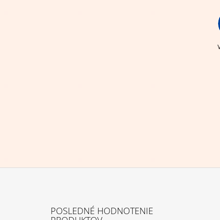
Z
Á
POSLEDNÉ HODNOTENIE
P