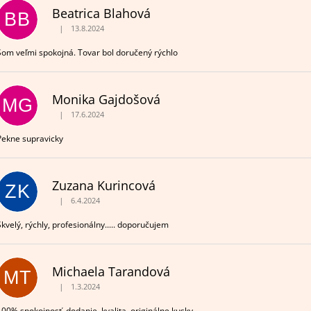
Beatrica Blahová
BB
|
13.8.2024
Hodnotenie obchodu je 5 z 5 hviezdičiek.
Som veľmi spokojná. Tovar bol doručený rýchlo
Monika Gajdošová
MG
|
17.6.2024
Hodnotenie obchodu je 5 z 5 hviezdičiek.
Pekne supravicky
Zuzana Kurincová
ZK
|
6.4.2024
Hodnotenie obchodu je 5 z 5 hviezdičiek.
Skvelý, rýchly, profesionálny..... doporučujem
Michaela Tarandová
MT
|
1.3.2024
Hodnotenie obchodu je 5 z 5 hviezdičiek.
100% spokojnosť, dodanie, kvalita, originálne kusky