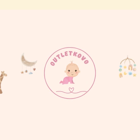
ČO POTREBUJETE NÁJSŤ?
HĽADAŤ
ODPORÚČAME
BAVLNENÁ SÚPRAVA SO ZVIERATKAMI,
100% ORGANICK