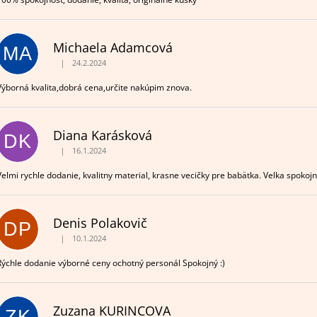
Michaela Adamcová
MA
|
24.2.2024
Hodnotenie obchodu je 5 z 5 hviezdičiek.
Výborná kvalita,dobrá cena,určite nakúpim znova.
Diana Karásková
DK
|
16.1.2024
Hodnotenie obchodu je 5 z 5 hviezdičiek.
Velmi rychle dodanie, kvalitny material, krasne vecičky pre babätka. Velka spokojn
Denis Polakovič
DP
|
10.1.2024
Hodnotenie obchodu je 5 z 5 hviezdičiek.
Rýchle dodanie výborné ceny ochotný personál Spokojný :)
Zuzana KURINCOVA