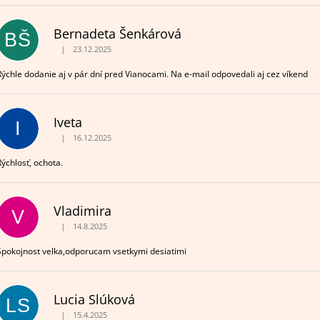
H
O
Bernadeta Šenkárová
BŠ
D
|
23.12.2025
Hodnotenie obchodu je 5 z 5 hviezdičiek.
N
O
Rýchle dodanie aj v pár dní pred Vianocami. Na e-mail odpovedali aj cez víkend
T
E
Iveta
I
N
|
16.12.2025
Hodnotenie obchodu je 5 z 5 hviezdičiek.
Rýchlosť, ochota.
Vladimira
V
|
14.8.2025
Hodnotenie obchodu je 5 z 5 hviezdičiek.
Spokojnost velka,odporucam vsetkymi desiatimi
Lucia Slúková
LS
|
15.4.2025
Hodnotenie obchodu je 5 z 5 hviezdičiek.