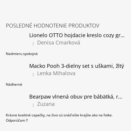
C
M
I
E
E
Z
P
Á
R
BODY
POSLEDNÉ HODNOTENIE PRODUKTOV
P
V
PRDÍM
AKO
K
Lionelo OTTO hojdacie kreslo cozy grey, rozbalené
Ä
TATO
Y
Denisa Cmarková
T
|
V
Hodnotenie produktu je 5 z 5 hviezdičiek.
€14,95
Ý
I
Nadmieru spokojná
P
E
I
Macko Pooh 3-dielny set s uškami, žltý
S
Lenka Mihalova
U
|
Hodnotenie produktu je 5 z 5 hviezdičiek.
Nádherné
Bearpaw vlnená obuv pre bábätká, ružová
Zuzana
|
Hodnotenie produktu je 5 z 5 hviezdičiek.
Krásne kvalitné capačky, na živo sú snáď ešte krajšie ako na fotke.
Odporúčam !!