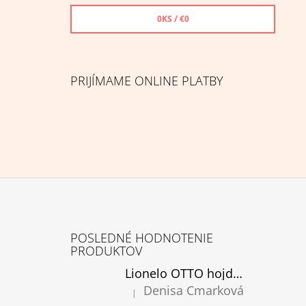
0
KS /
€0
PRIJÍMAME ONLINE PLATBY
Z
Á
POSLEDNÉ HODNOTENIE
P
PRODUKTOV
Ä
Lionelo OTTO hojdacie kreslo cozy grey, rozbalené
T
Denisa Cmarková
|
Hodnotenie produktu je 5 z 5 hviezdičiek.
I