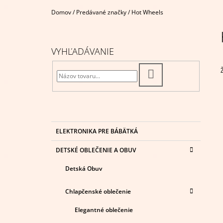
€4,95
Domov
/
Predávané značky
/
Hot Wheels
B
O
Č
VYHĽADÁVANIE
N
Ý
HĽADAŤ
P
A
N
E
K
Preskočiť
ELEKTRONIKA PRE BÁBÄTKÁ
A
kategórie
L
T
DETSKÉ OBLEČENIE A OBUV
E
G
Detská Obuv
Ó
R
I
Chlapčenské oblečenie
E
Elegantné oblečenie