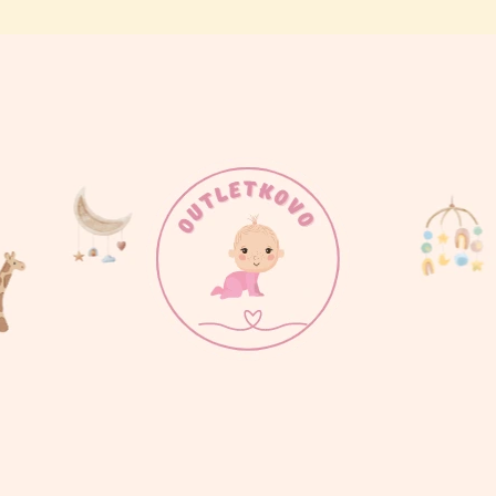
ČO POTREBUJETE NÁJSŤ?
HĽADAŤ
ODPORÚČAME
BODY MAMINKINE SLNIEČKO
BODY PRDÍM AK