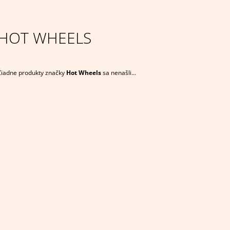
€4,95
€14,95
HOT WHEELS
Žiadne produkty značky
Hot Wheels
sa nenašli...