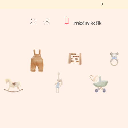
NÁKUPNÝ
HĽADAŤ
KOŠÍK
Prázdny košík
PRIHLÁSENIE
Nasledujúce
O TATO