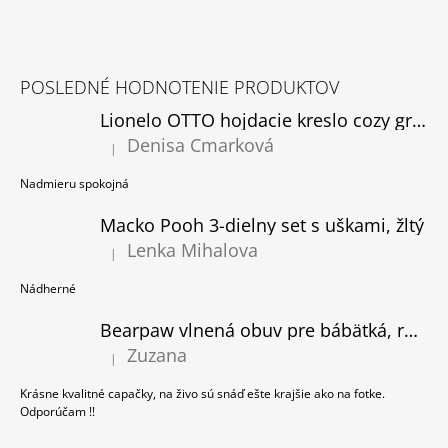
C
M
I
E
E
Z
P
Á
R
BODY
POSLEDNÉ HODNOTENIE PRODUKTOV
P
V
TIELKO
DEVIL
K
Lionelo OTTO hojdacie kreslo cozy grey, rozbalené
Ä
INSIDE,
Y
Denisa Cmarková
BIELE
T
|
V
Hodnotenie produktu je 5 z 5 hviezdičiek.
Ý
€2,95
I
Nadmieru spokojná
P
E
I
Macko Pooh 3-dielny set s uškami, žltý
S
Lenka Mihalova
U
|
Hodnotenie produktu je 5 z 5 hviezdičiek.
Nádherné
Bearpaw vlnená obuv pre bábätká, ružová
Zuzana
|
Hodnotenie produktu je 5 z 5 hviezdičiek.
Krásne kvalitné capačky, na živo sú snáď ešte krajšie ako na fotke.
Odporúčam !!