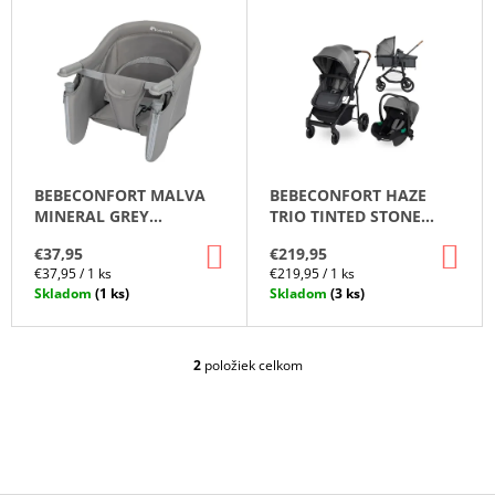
V
D
Á
Ý
E
J
P
N
S
I
I
Ť
S
E
?
P
P
R
R
BEBECONFORT MALVA
BEBECONFORT HAZE
O
O
MINERAL GREY
TRIO TINTED STONE
D
STOLIČKA NA KŔMENIE -
KOMBINOVANÝ 3IN1
D
DO
DO
€37,95
€219,95
HĽADAŤ
STOLOVÁ, ROZBALENÉ
KOČÍK, ROZBALENÉ
U
KOŠÍKA
KO
U
Jednotková
Jednotková
€37,95 / 1 ks
€219,95 / 1 ks
K
cena:
cena:
Skladom
(1 ks)
Skladom
(3 ks)
K
T
T
O
O
O
D
2
položiek celkom
O
V
P
V
V
O
L
R
Á
Ú
D
Č
A
A