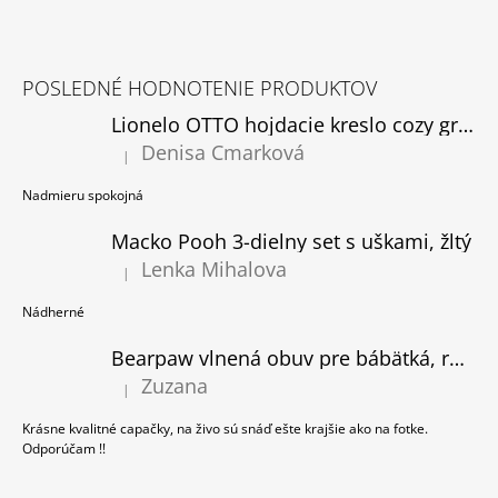
Á
Z
J
Á
S
POSLEDNÉ HODNOTENIE PRODUKTOV
P
Ť
Lionelo OTTO hojdacie kreslo cozy grey, rozbalené
Ä
?
Denisa Cmarková
T
|
Hodnotenie produktu je 5 z 5 hviezdičiek.
I
Nadmieru spokojná
E
Macko Pooh 3-dielny set s uškami, žltý
HĽADAŤ
Lenka Mihalova
|
Hodnotenie produktu je 5 z 5 hviezdičiek.
Nádherné
O
Bearpaw vlnená obuv pre bábätká, ružová
D
Zuzana
P
|
Hodnotenie produktu je 5 z 5 hviezdičiek.
O
Krásne kvalitné capačky, na živo sú snáď ešte krajšie ako na fotke.
R
Odporúčam !!
Ú
Č
A