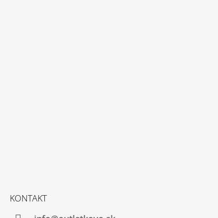
M
E
3-
DIELNA
SÚPRAVA
S
VESTIČKOU,
ZELENÁ
€14,95
KONTAKT