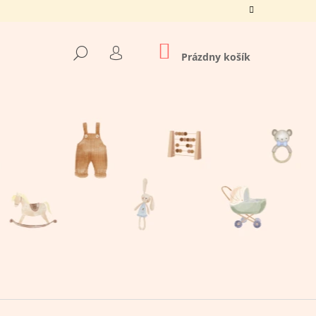
NÁKUPNÝ
HĽADAŤ
KOŠÍK
Prázdny košík
PRIHLÁSENIE
Nasledujúce
O TATO