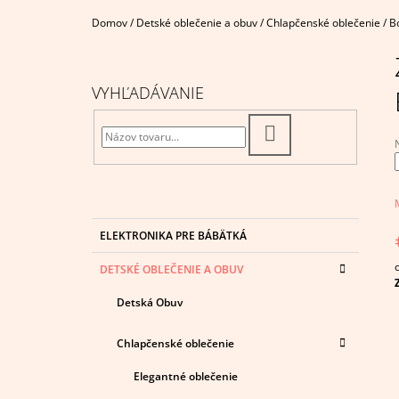
€4,95
Domov
/
Detské oblečenie a obuv
/
Chlapčenské oblečenie
/
B
B
O
Č
VYHĽADÁVANIE
N
Ý
HĽADAŤ
P
A
j
N
0
E
K
z
Preskočiť
ELEKTRONIKA PRE BÁBÄTKÁ
A
kategórie
L
h
T
DETSKÉ OBLEČENIE A OBUV
E
c
G
Detská Obuv
Ó
R
I
Chlapčenské oblečenie
E
Elegantné oblečenie