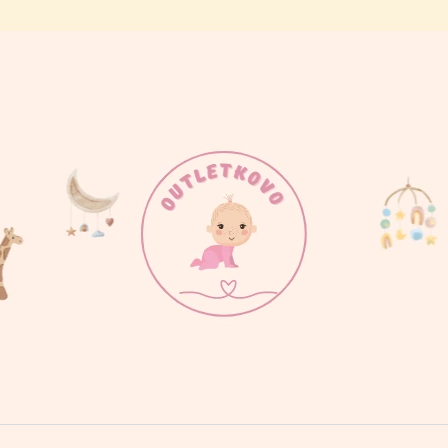
ČO POTREBUJETE NÁJSŤ?
HĽADAŤ
ODPORÚČAME
BODY MAMINKINE SLNIEČKO
BODY PRDÍM AK