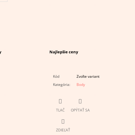
y
Najlepšie ceny
Kód
Zvoľte variant
Kategória
:
Body
TLAČ
OPÝTAŤ SA
ZDIEĽAŤ