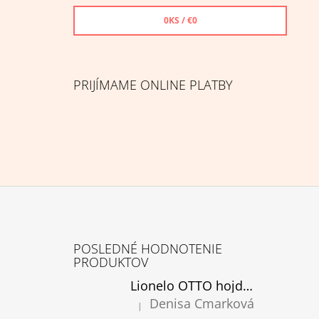
0
KS /
€0
PRIJÍMAME ONLINE PLATBY
Z
Á
POSLEDNÉ HODNOTENIE
P
PRODUKTOV
Ä
Lionelo OTTO hojdacie kreslo cozy grey, rozbalené
T
Denisa Cmarková
|
Hodnotenie produktu je 5 z 5 hviezdičiek.
I