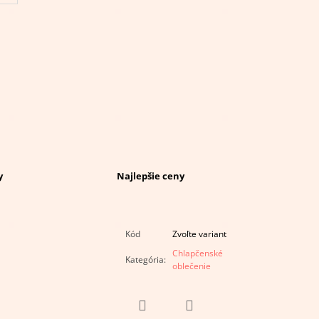
y
Najlepšie ceny
Kód
Zvoľte variant
Chlapčenské
Kategória
:
oblečenie