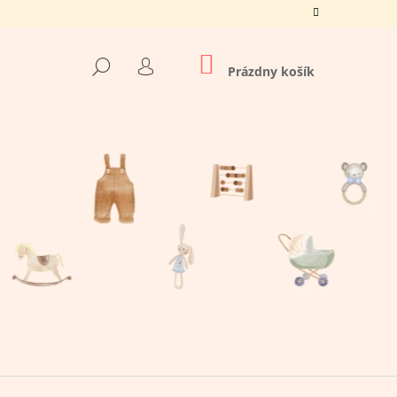
NÁKUPNÝ
HĽADAŤ
KOŠÍK
Prázdny košík
PRIHLÁSENIE
Nasledujúce
O TATO