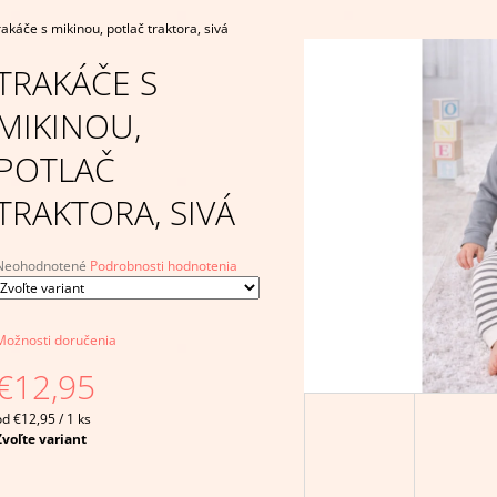
€4,95
€14,95
akáče s mikinou, potlač traktora, sivá
TRAKÁČE S
MIKINOU,
POTLAČ
TRAKTORA, SIVÁ
Priemerné
Neohodnotené
Podrobnosti hodnotenia
hodnotenie
produktu
e
Možnosti doručenia
,0
€12,95
5
viezdičiek.
Jednotková
od €12,95 / 1 ks
ena:
Zvoľte variant