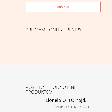
0
KS /
€0
PRIJÍMAME ONLINE PLATBY
Z
Á
POSLEDNÉ HODNOTENIE
P
PRODUKTOV
Ä
Lionelo OTTO hojdacie kreslo cozy grey, rozbalené
T
Denisa Cmarková
|
Hodnotenie produktu je 5 z 5 hviezdičiek.
I