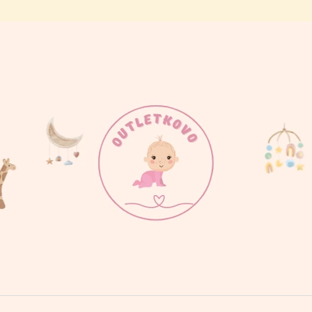
ČO POTREBUJETE NÁJSŤ?
HĽADAŤ
ODPORÚČAME
BODY MAMINKINE SLNIEČKO
BODY PRDÍM AK