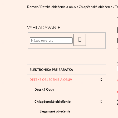
€4,95
Domov
/
Detské oblečenie a obuv
/
Chlapčenské oblečenie
/
Tr
B
O
Č
VYHĽADÁVANIE
N
Ý
HĽADAŤ
P
A
N
E
K
Preskočiť
ELEKTRONIKA PRE BÁBÄTKÁ
A
kategórie
L
T
j
DETSKÉ OBLEČENIE A OBUV
E
0
G
z
Detská Obuv
Ó
R
h
I
Chlapčenské oblečenie
c
E
Elegantné oblečenie