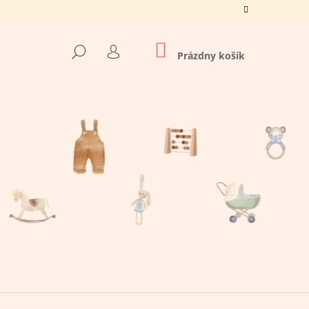
NÁKUPNÝ
HĽADAŤ
KOŠÍK
Prázdny košík
PRIHLÁSENIE
Nasledujúce
O TATO