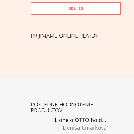
0
KS /
€0
PRIJÍMAME ONLINE PLATBY
Z
Á
POSLEDNÉ HODNOTENIE
P
PRODUKTOV
Ä
Lionelo OTTO hojdacie kreslo cozy grey, rozbalené
T
Denisa Cmarková
|
Hodnotenie produktu je 5 z 5 hviezdičiek.
I