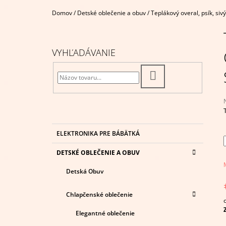
€4,95
Domov
/
Detské oblečenie a obuv
/
Teplákový overal, psík, sivý
B
O
Č
VYHĽADÁVANIE
N
Ý
HĽADAŤ
P
A
N
E
K
Preskočiť
j
ELEKTRONIKA PRE BÁBÄTKÁ
A
kategórie
0
L
T
z
DETSKÉ OBLEČENIE A OBUV
E
G
h
Detská Obuv
Ó
R
I
Chlapčenské oblečenie
E
c
Elegantné oblečenie