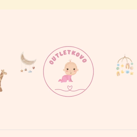
ČO POTREBUJETE NÁJSŤ?
HĽADAŤ
ODPORÚČAME
BODY MAMINKINE SLNIEČKO
BODY PRDÍM AK