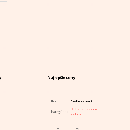
y
Najlepšie ceny
Kód
Zvoľte variant
Detské oblečenie
Kategória
:
a obuv