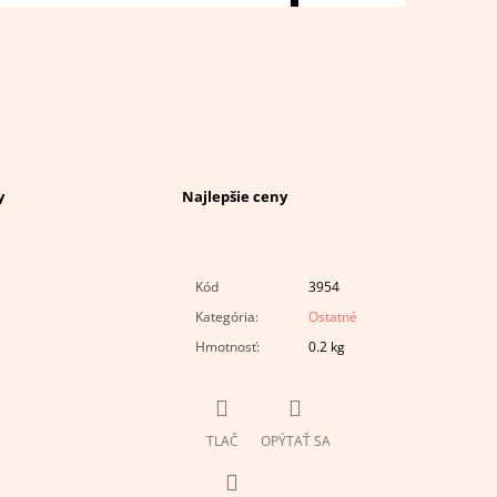
y
Najlepšie ceny
Kód
3954
Kategória
:
Ostatné
Hmotnosť
:
0.2 kg
TLAČ
OPÝTAŤ SA