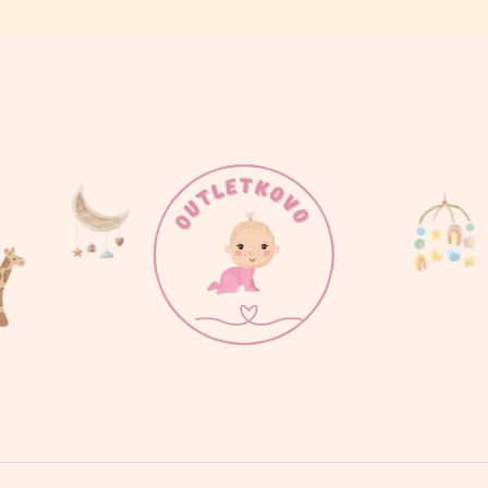
ČO POTREBUJETE NÁJSŤ?
HĽADAŤ
ODPORÚČAME
BODY MAMINKINE SLNIEČKO
BODY PRDÍM AK