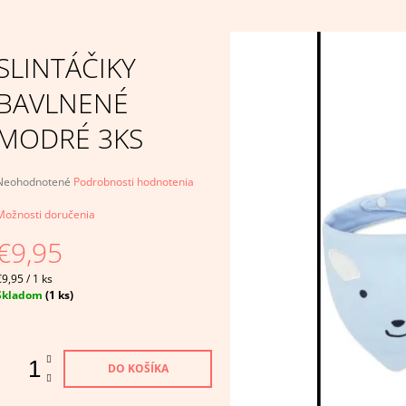
€4,95
€14,95
SLINTÁČIKY
BAVLNENÉ
MODRÉ 3KS
Priemerné
Neohodnotené
Podrobnosti hodnotenia
hodnotenie
produktu
Možnosti doručenia
e
€9,95
,0
Jednotková
5
€9,95 / 1 ks
ena:
viezdičiek.
Skladom
(1 ks)
DO KOŠÍKA