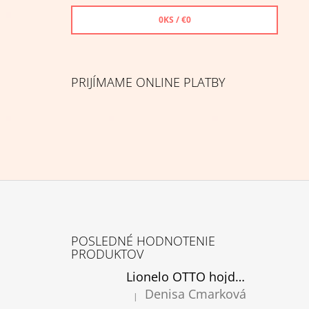
0
KS /
€0
PRIJÍMAME ONLINE PLATBY
Z
Á
POSLEDNÉ HODNOTENIE
P
PRODUKTOV
Ä
Lionelo OTTO hojdacie kreslo cozy grey, rozbalené
T
Denisa Cmarková
|
Hodnotenie produktu je 5 z 5 hviezdičiek.
I