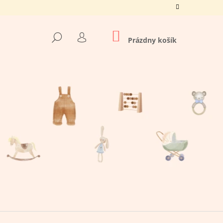
NÁKUPNÝ
HĽADAŤ
KOŠÍK
Prázdny košík
PRIHLÁSENIE
Nasledujúce
O TATO