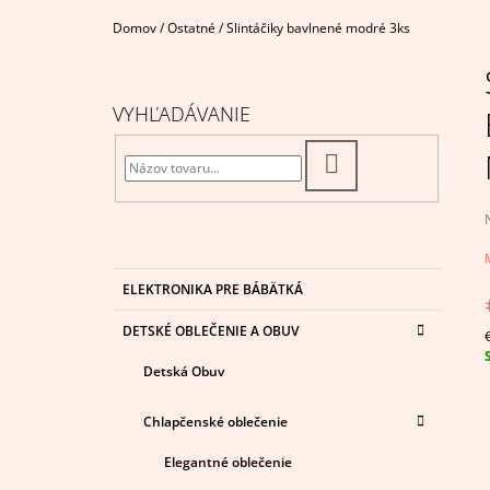
€4,95
Domov
/
Ostatné
/
Slintáčiky bavlnené modré 3ks
B
O
Č
VYHĽADÁVANIE
N
Ý
HĽADAŤ
P
A
N
E
K
Preskočiť
j
ELEKTRONIKA PRE BÁBÄTKÁ
A
kategórie
0
L
T
z
DETSKÉ OBLEČENIE A OBUV
E
c
G
h
Detská Obuv
Ó
R
I
Chlapčenské oblečenie
E
Elegantné oblečenie