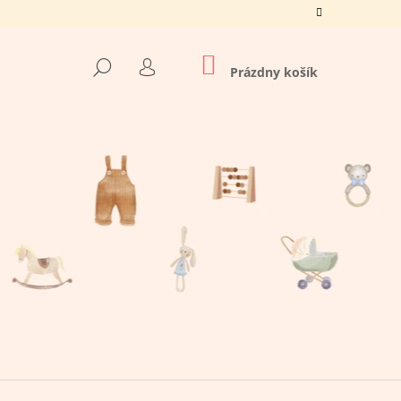
NÁKUPNÝ
HĽADAŤ
KOŠÍK
Prázdny košík
PRIHLÁSENIE
Nasledujúce
O TATO