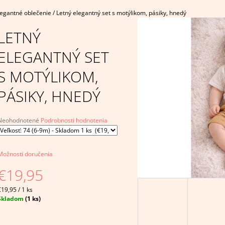
€4,95
€14,95
legantné oblečenie
/
Letný elegantný set s motýlikom, pásiky, hnedý
LETNÝ
ELEGANTNÝ SET
S MOTÝLIKOM,
PÁSIKY, HNEDÝ
Priemerné
Neohodnotené
Podrobnosti hodnotenia
hodnotenie
produktu
e
Možnosti doručenia
,0
€19,95
5
viezdičiek.
Jednotková
€19,95 / 1 ks
ena:
Skladom
(1 ks)