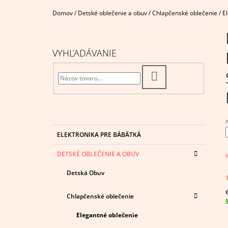
€4,95
Domov
/
Detské oblečenie a obuv
/
Chlapčenské oblečenie
/
E
B
O
Č
VYHĽADÁVANIE
N
Ý
HĽADAŤ
P
A
N
E
K
Preskočiť
ELEKTRONIKA PRE BÁBÄTKÁ
A
kategórie
L
T
j
DETSKÉ OBLEČENIE A OBUV
E
0
G
z
Detská Obuv
Ó
R
h
I
Chlapčenské oblečenie
c
E
Elegantné oblečenie