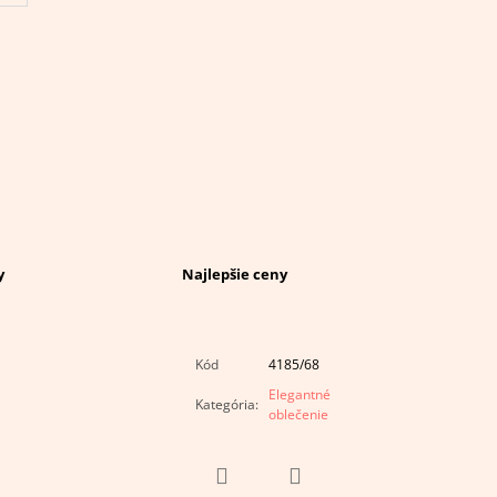
y
Najlepšie ceny
Kód
4185/68
Elegantné
Kategória
:
oblečenie