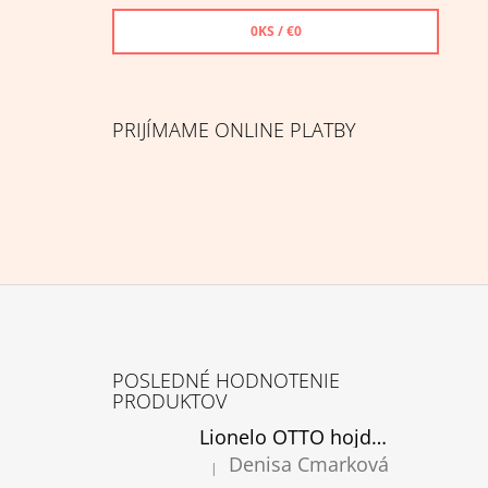
0
KS /
€0
PRIJÍMAME ONLINE PLATBY
Z
Á
POSLEDNÉ HODNOTENIE
P
PRODUKTOV
Ä
Lionelo OTTO hojdacie kreslo cozy grey, rozbalené
T
Denisa Cmarková
|
Hodnotenie produktu je 5 z 5 hviezdičiek.
I