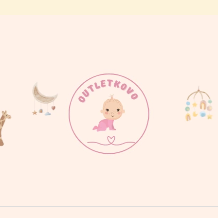
ČO POTREBUJETE NÁJSŤ?
HĽADAŤ
ODPORÚČAME
BODY MAMINKINE SLNIEČKO
BODY PRDÍM AK