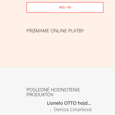
0
KS /
€0
PRIJÍMAME ONLINE PLATBY
Z
Á
POSLEDNÉ HODNOTENIE
P
PRODUKTOV
Ä
Lionelo OTTO hojdacie kreslo cozy grey, rozbalené
T
Denisa Cmarková
|
Hodnotenie produktu je 5 z 5 hviezdičiek.
I