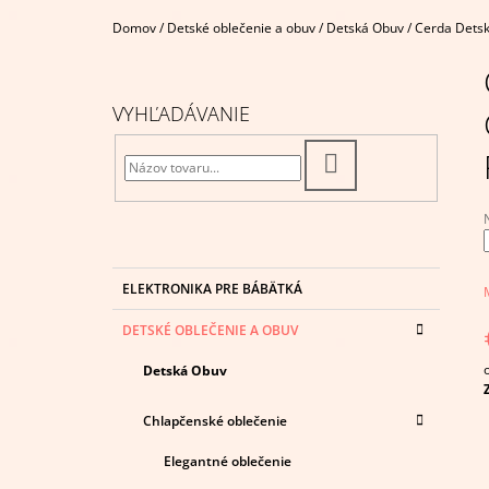
€4,95
Domov
/
Detské oblečenie a obuv
/
Detská Obuv
/
Cerda Detsk
B
O
Č
VYHĽADÁVANIE
N
Ý
HĽADAŤ
P
A
N
E
K
Preskočiť
j
ELEKTRONIKA PRE BÁBÄTKÁ
A
kategórie
0
L
T
z
DETSKÉ OBLEČENIE A OBUV
E
G
h
Detská Obuv
Ó
c
R
I
Chlapčenské oblečenie
E
Elegantné oblečenie