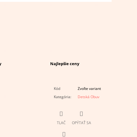
y
Najlepšie ceny
Kód
Zvoľte variant
Kategória
:
Detská Obuv
TLAČ
OPÝTAŤ SA