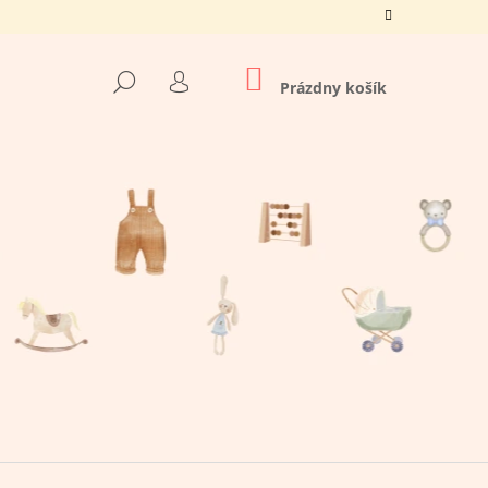
NÁKUPNÝ
HĽADAŤ
KOŠÍK
Prázdny košík
PRIHLÁSENIE
Nasledujúce
O TATO