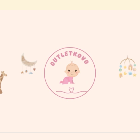
ČO POTREBUJETE NÁJSŤ?
HĽADAŤ
ODPORÚČAME
BODY MAMINKINE SLNIEČKO
BODY PRDÍM AK