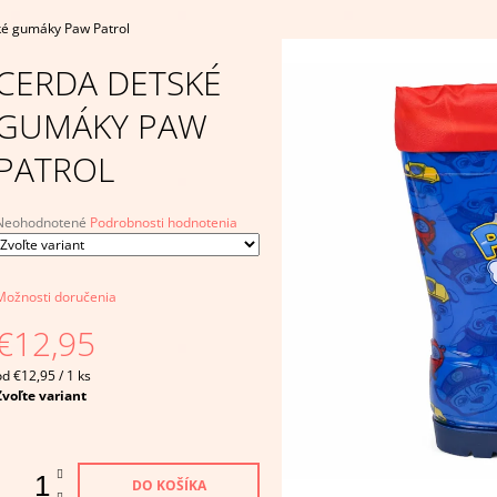
€4,95
€14,95
é gumáky Paw Patrol
CERDA DETSKÉ
GUMÁKY PAW
PATROL
Priemerné
Neohodnotené
Podrobnosti hodnotenia
hodnotenie
produktu
e
Možnosti doručenia
,0
€12,95
5
viezdičiek.
Jednotková
od €12,95 / 1 ks
ena:
Zvoľte variant
DO KOŠÍKA