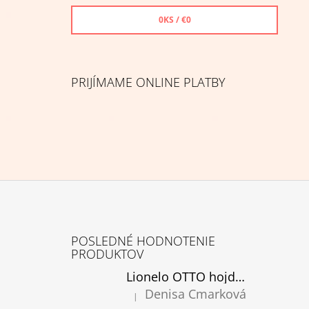
0
KS /
€0
PRIJÍMAME ONLINE PLATBY
Z
Á
POSLEDNÉ HODNOTENIE
P
PRODUKTOV
Ä
Lionelo OTTO hojdacie kreslo cozy grey, rozbalené
T
Denisa Cmarková
|
Hodnotenie produktu je 5 z 5 hviezdičiek.
I