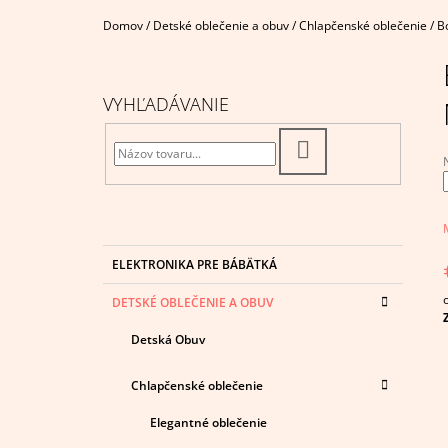
€4,95
Domov
/
Detské oblečenie a obuv
/
Chlapčenské oblečenie
/
B
B
O
Č
VYHĽADÁVANIE
N
Ý
HĽADAŤ
P
A
j
N
0
E
K
z
Preskočiť
ELEKTRONIKA PRE BÁBÄTKÁ
A
kategórie
L
h
T
DETSKÉ OBLEČENIE A OBUV
E
c
G
Detská Obuv
Ó
R
I
Chlapčenské oblečenie
E
Elegantné oblečenie