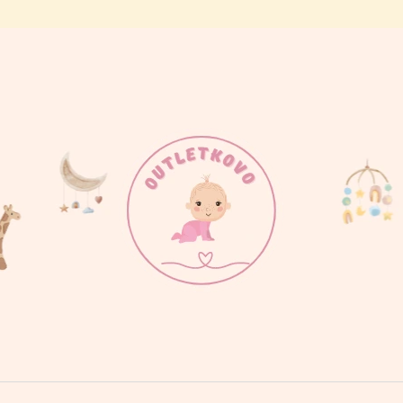
ČO POTREBUJETE NÁJSŤ?
HĽADAŤ
ODPORÚČAME
BODY MAMINKINE SLNIEČKO
BODY PRDÍM AK