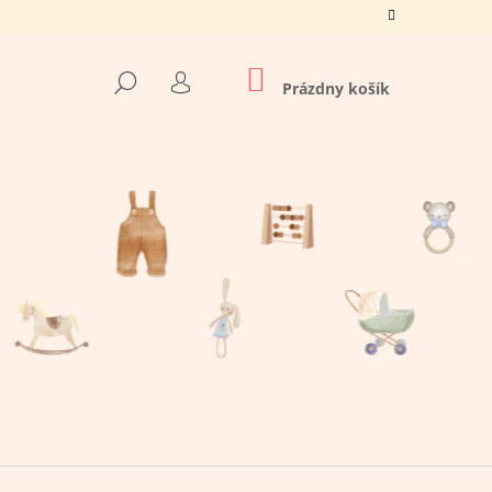
NÁKUPNÝ
HĽADAŤ
KOŠÍK
Prázdny košík
PRIHLÁSENIE
Nasledujúce
O TATO