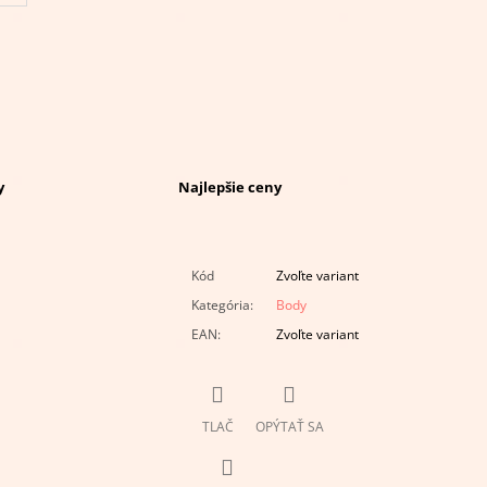
y
Najlepšie ceny
Kód
Zvoľte variant
Kategória
:
Body
EAN
:
Zvoľte variant
TLAČ
OPÝTAŤ SA