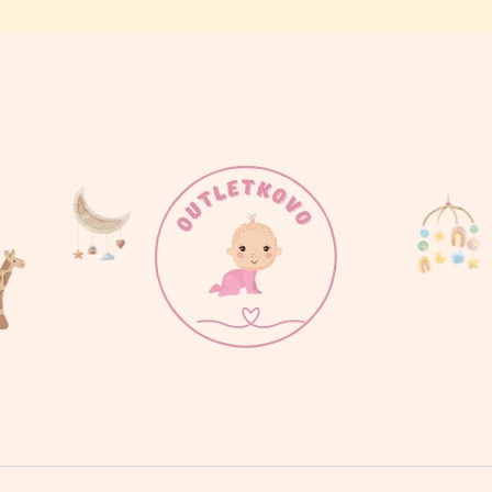
ČO POTREBUJETE NÁJSŤ?
HĽADAŤ
ODPORÚČAME
BAVLNENÁ SÚPRAVA SO ZVIERATKAMI,
100% ORGANICK