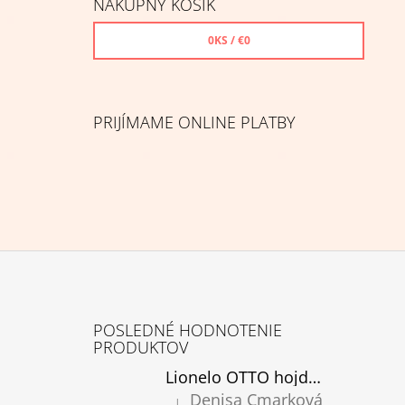
NÁKUPNÝ KOŠÍK
0
KS /
€0
PRIJÍMAME ONLINE PLATBY
Z
Á
POSLEDNÉ HODNOTENIE
P
PRODUKTOV
Ä
Lionelo OTTO hojdacie kreslo cozy grey, rozbalené
T
Denisa Cmarková
|