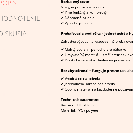
POPIS
Rozbalený tovar
Nový, nepoužívaný produkt.
✔ Plne funkčný a kompletný
HODNOTENIE
✔ Náhradné balenie
✔ Výhodnejšia cena
DISKUSIA
Prebaľovacia podložka – jednoduché a hy
Základná výbava na každodenné prebaľovan
✔ Mäkký povrch – pohodlie pre bábätko
✔ Umývateľný materiál – stačí pretrieť vlhk
✔ Praktická veľkosť – ideálna na prebaľovac
Bez zbytočností – funguje presne tak, ak
✔ Vhodná od narodenia
✔ Jednoduchá údržba bez prania
✔ Odolný materiál na každodenné používan
Technické parametre:
Rozmer: 50 × 70 cm
Materiál: PVC / polyéter