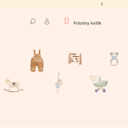
NÁKUPNÝ
HĽADAŤ
KOŠÍK
Prázdny košík
PRIHLÁSENIE
Nasledujúce
Á BAVLNA LETNÝ SET,