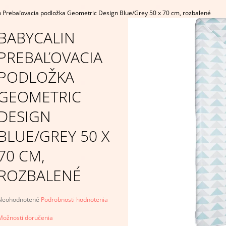
BÉŽOVÁ
VAFĽOVÝ VZOR, 
 Prebaľovacia podložka Geometric Design Blue/Grey 50 x 70 cm, rozbalené
€9,95
€6,95
BABYCALIN
PREBAĽOVACIA
PODLOŽKA
GEOMETRIC
DESIGN
BLUE/GREY 50 X
70 CM,
ROZBALENÉ
Priemerné
Neohodnotené
Podrobnosti hodnotenia
hodnotenie
produktu
Možnosti doručenia