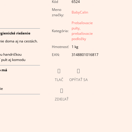
Kód
6524
Meno
BabyCalin
značky
:
Prebaľovacie
pulty,
Kategória
:
gienické riešenie
prebaľovacie
podložky
ie doma aj na cestách.
Hmotnosť
:
1 kg
ou handričkou
EAN
:
3148801016817
í pult aj komodu
o má
TLAČ
OPÝTAŤ SA
ie
ZDIEĽAŤ