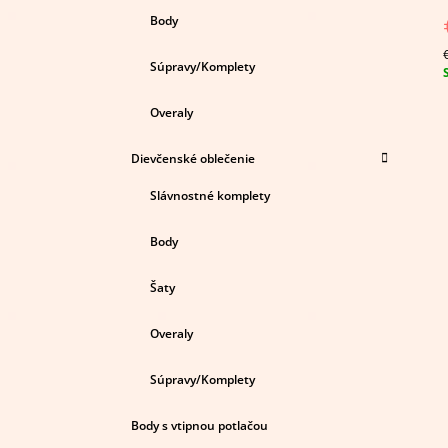
j
0
Body
z
Súpravy/Komplety
c
h
Overaly
Dievčenské oblečenie
Slávnostné komplety
Body
Šaty
Overaly
Súpravy/Komplety
Body s vtipnou potlačou