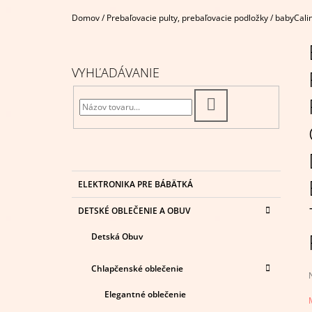
€29,95
Domov
/
Prebaľovacie pulty, prebaľovacie podložky
/
babyCalin
B
O
Č
VYHĽADÁVANIE
N
Ý
HĽADAŤ
P
A
N
E
K
Preskočiť
ELEKTRONIKA PRE BÁBÄTKÁ
A
kategórie
L
T
DETSKÉ OBLEČENIE A OBUV
E
G
Detská Obuv
Ó
R
I
Chlapčenské oblečenie
E
Elegantné oblečenie