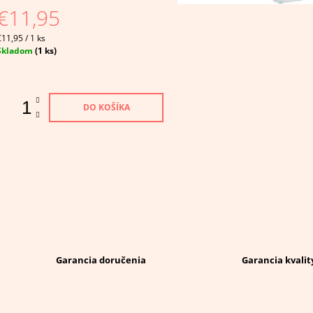
e
€11,95
,0
Jednotková
5
€11,95 / 1 ks
ena:
viezdičiek.
Skladom
(1 ks)
DO KOŠÍKA
Garancia doručenia
Garancia kvalit