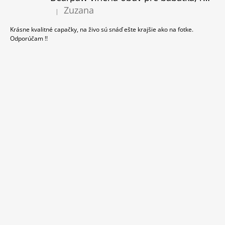
Zuzana
|
Hodnotenie produktu je 5 z 5 hviezdičiek.
Krásne kvalitné capačky, na živo sú snáď ešte krajšie ako na fotke.
Odporúčam !!