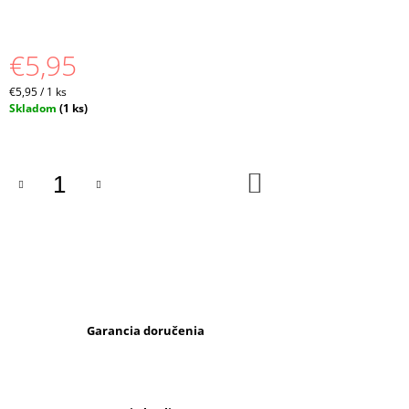
M
E
€5,95
TRAKÁČE
S
Jednotková
€5,95 / 1 ks
TRIČKOM,
cena:
Skladom
(1 ks)
ŽLTÉ
€9,95
DO
KOŠÍKA
Garancia doručenia