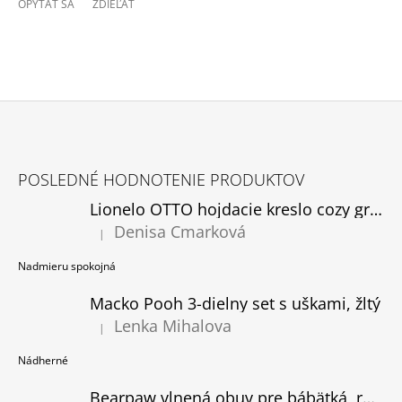
OPÝTAŤ SA
ZDIEĽAŤ
Z
Á
POSLEDNÉ HODNOTENIE PRODUKTOV
P
Lionelo OTTO hojdacie kreslo cozy grey, rozbalené
Ä
Denisa Cmarková
T
|
Hodnotenie produktu je 5 z 5 hviezdičiek.
I
Nadmieru spokojná
E
Macko Pooh 3-dielny set s uškami, žltý
Lenka Mihalova
|
Hodnotenie produktu je 5 z 5 hviezdičiek.
Nádherné
Bearpaw vlnená obuv pre bábätká, ružová