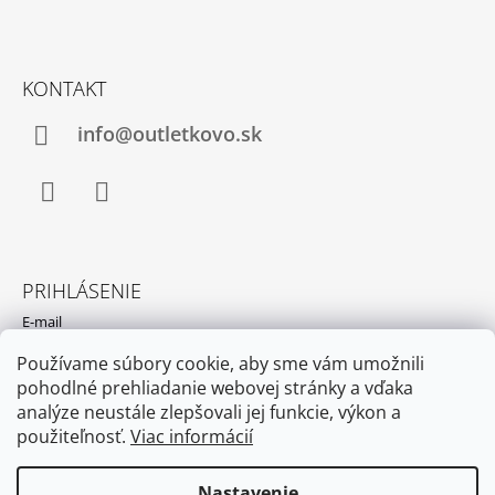
KONTAKT
info@outletkovo.sk
Instagram
WhatsApp
PRIHLÁSENIE
E-mail
Používame súbory cookie, aby sme vám umožnili
Heslo
pohodlné prehliadanie webovej stránky a vďaka
analýze neustále zlepšovali jej funkcie, výkon a
PRIHLÁSIŤ SA
použiteľnosť.
Viac informácií
Nová registrácia
Zabudnuté heslo
Nastavenie