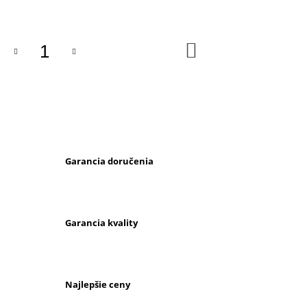
M
E
DO
KOŠÍKA
TRAKÁČE
S
TRIČKOM,
ŽLTÉ
€9,95
Garancia doručenia
Garancia kvality
Najlepšie ceny