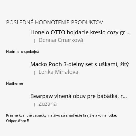
Z
Á
POSLEDNÉ HODNOTENIE PRODUKTOV
P
Lionelo OTTO hojdacie kreslo cozy grey, rozbalené
Ä
Denisa Cmarková
T
|
Hodnotenie produktu je 5 z 5 hviezdičiek.
I
Nadmieru spokojná
E
Macko Pooh 3-dielny set s uškami, žltý
Lenka Mihalova
|
Hodnotenie produktu je 5 z 5 hviezdičiek.
Nádherné
Bearpaw vlnená obuv pre bábätká, ružová
Zuzana
|
Hodnotenie produktu je 5 z 5 hviezdičiek.
Krásne kvalitné capačky, na živo sú snáď ešte krajšie ako na fotke.
Odporúčam !!