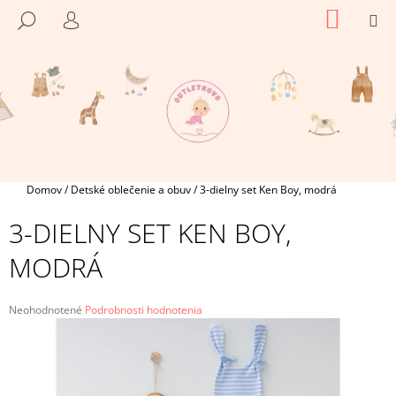
K
Prejsť
NÁKU
M
HĽADAŤ
na
KOŠÍK
O
PRIHLÁSENIE
SPÄŤ
SPÄŤ
obsah
Š
Í
Č
K
O
P
O
T
Domov
/
Detské oblečenie a obuv
/
3-dielny set Ken Boy, modrá
R
3-DIELNY SET KEN BOY,
E
B
MODRÁ
U
J
Priemerné
Neohodnotené
Podrobnosti hodnotenia
E
hodnotenie
produktu
T
je
E
0,0
N
z