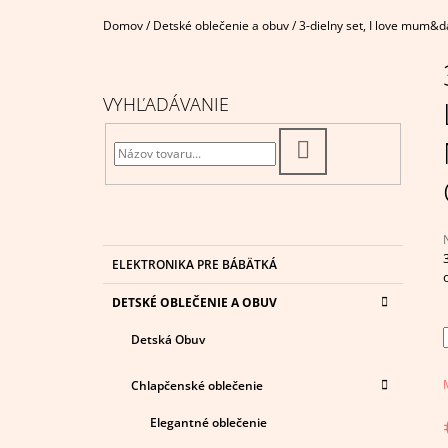
SET, BÉŽOVÝ
Domov
/
Detské oblečenie a obuv
/
3-dielny set, I love mum&
€12,95
B
O
Č
VYHĽADÁVANIE
N
Ý
HĽADAŤ
P
A
N
E
K
Preskočiť
ELEKTRONIKA PRE BÁBÄTKÁ
A
kategórie
L
T
j
DETSKÉ OBLEČENIE A OBUV
E
0
G
z
Detská Obuv
Ó
R
h
I
Chlapčenské oblečenie
E
Elegantné oblečenie