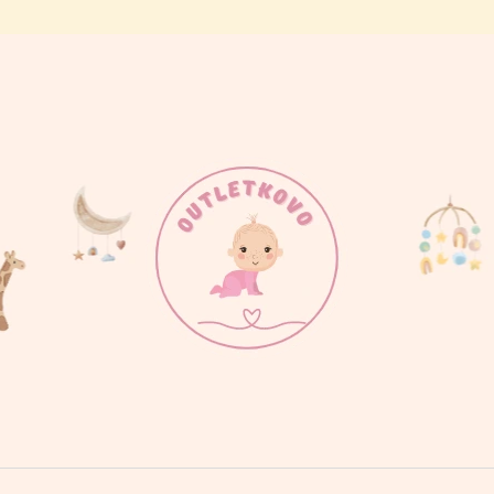
ČO POTREBUJETE NÁJSŤ?
HĽADAŤ
ODPORÚČAME
3-DIELNA SÚPRAVA S VESTIČKOU,
100% ORGANICK