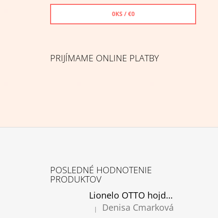
0
KS /
€0
PRIJÍMAME ONLINE PLATBY
Z
Á
POSLEDNÉ HODNOTENIE
P
PRODUKTOV
Ä
Lionelo OTTO hojdacie kreslo cozy grey, rozbalené
T
Denisa Cmarková
|
Hodnotenie produktu je 5 z 5 hviezdičiek.
I