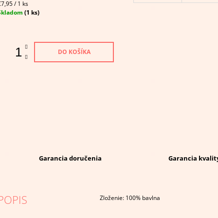
Jednotková
€7,95 / 1 ks
ena:
Skladom
(1 ks)
DO KOŠÍKA
Garancia doručenia
Garancia kvalit
POPIS
Zloženie: 100% bavlna