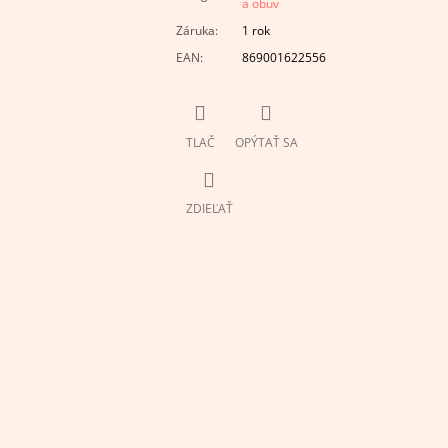
a obuv
Záruka
:
1 rok
EAN
:
869001622556
TLAČ
OPÝTAŤ SA
ZDIEĽAŤ