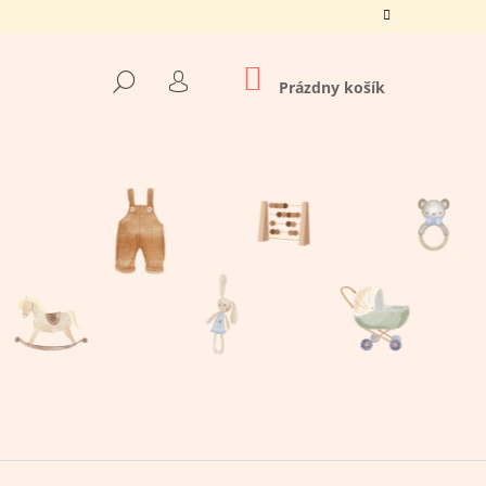
NÁKUPNÝ
HĽADAŤ
KOŠÍK
Prázdny košík
PRIHLÁSENIE
Nasledujúce
Á BAVLNA LETNÝ SET,